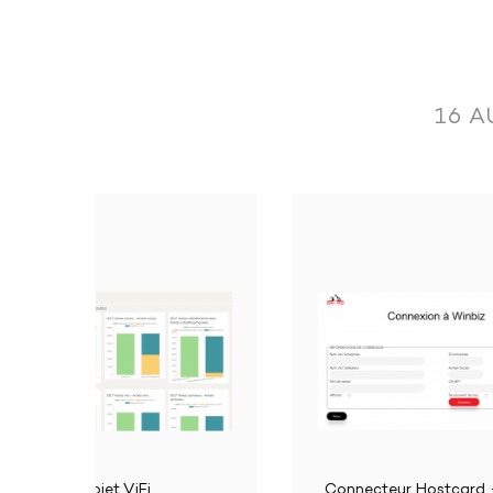
Operation performed by the applica
16 A
Read the information linked to the commercia
Import commercial documents.
Read information linked to documents: open a
Read the folders list.
Connecteur Hostcard - Taxes