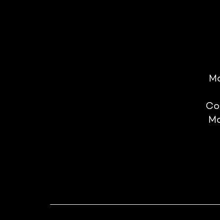
Mo
Co
Mo