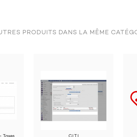
tion:
UTRES PRODUITS DANS LA MÊME CATÉGO
l documents: total turnover, by document category, by item group,
mount, status, etc.
C.I.T.I
Connecteur Pulse Medic