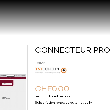
CONNECTEUR PRO
Editor:
CHF0.00
per month and per user.
Subscription renewed automatically.