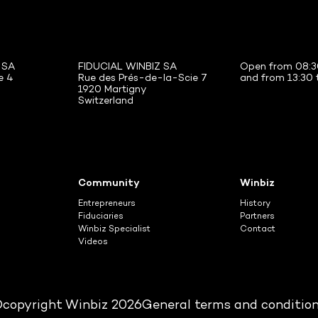
 SA
FIDUCIAL WINBIZ SA
Open from 08:3
e 4
Rue des Prés-de-la-Scie 7
and from 13:30 
1920 Martigny
Switzerland
Community
Winbiz
Entrepreneurs
History
Fiduciaries
Partners
Winbiz Specialist
Contact
Videos
copyright Winbiz 2026
General terms and conditio