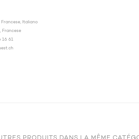
 Francese, Italiano
e, Francese
6 16 61
est.ch
e:
UTRES PRODUITS DANS LA MÊME CATÉGO