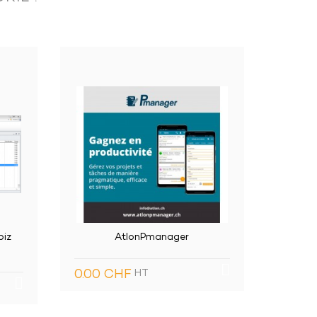
Connecteur ProPension
Grapha
0.00 CHF
HT
19.90