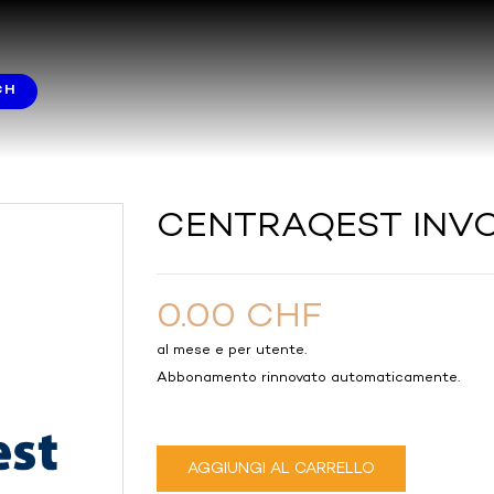
CH
CENTRAQEST INVO
0.00 CHF
al mese e per utente.
Abbonamento rinnovato automaticamente.
AGGIUNGI AL CARRELLO