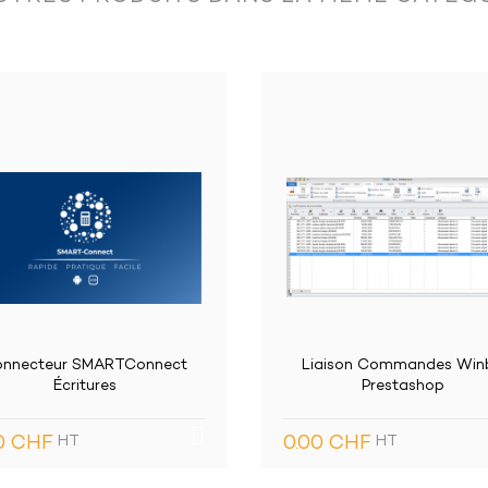
ili: descrizione dei conti, saldi e budget.
ese di destinazione.
o non pagato, situazione ecc.
aison Commandes Winbiz
AtlonPmanager
Prestashop
0.00 CHF
HT
o esiste in un campo specifico.
0 CHF
HT