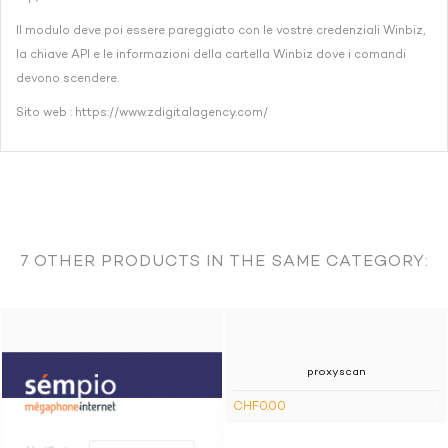
Il modulo deve poi essere pareggiato con le vostre credenziali Winbiz,
la chiave API e le informazioni della cartella Winbiz dove i comandi
devono scendere.
Sito web :
https://www.zdigitalagency.com/
Operazioni eseguite dall'applicazione:
7 OTHER PRODUCTS IN THE SAME CATEGORY:
Lettura degli indirizzi.
Lettura degli articoli.
Lettura delle categorie di articoli.
proxyscan
CHF0.00
Lettura delle aliquote IVA da applicare per paese di
destinazione.