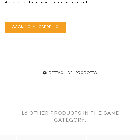
Abbonamento rinnovato automaticamente.
AGGIUNGI AL CARRELLO
DETTAGLI DEL PRODOTTO
Operazioni eseguite dall'applicazione:
16 OTHER PRODUCTS IN THE SAME
Importazione di documenti commerciali.
CATEGORY:
Lettura della liste delle cartelle.