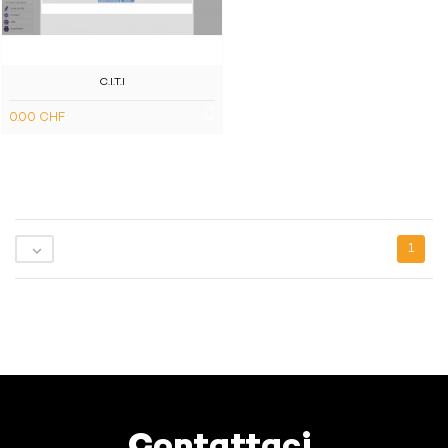
C.I.T.I
0.00 CHF

1
Contattaci.