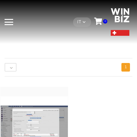
IT
0

1