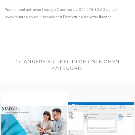
Prenez contact avec l'équipe Counteo au 022 548 30 60 ou sur
www.counteo.ch pour procéder à l'activation de votre licence.
Opérations effectuées par l'application :
16 ANDERE ARTIKEL IN DER GLEICHEN
Lecture d’informations liées aux comptes comptables :
KATEGORIE:
descriptions des comptes, soldes et budgets.
Importation d’écritures.
Lecture des adresses.
Lecture de statistiques liées aux adresses : solde ouvert, liste
des documents ouverts, solde initiale du débiteur, total des
ventes et des achats, etc.